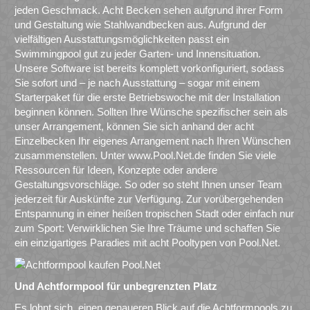
jeden Geschmack. Acht Becken sehen aufgrund ihrer Form
und Gestaltung wie Stahlwandbecken aus. Aufgrund der
vielfältigen Ausstattungsmöglichkeiten passt ein
Swimmingpool gut zu jeder Garten- und Innensituation.
Unsere Software ist bereits komplett vorkonfiguriert, sodass
Sie sofort und – je nach Ausstattung – sogar mit einem
Starterpaket für die erste Betriebswoche mit der Installation
beginnen können. Sollten Ihre Wünsche spezifischer sein als
unser Arrangement, können Sie sich anhand der acht
Einzelbecken Ihr eigenes Arrangement nach Ihren Wünschen
zusammenstellen. Unter www.Pool.Net.de finden Sie viele
Ressourcen für Ideen, Konzepte oder andere
Gestaltungsvorschläge. So oder so steht Ihnen unser Team
jederzeit für Auskünfte zur Verfügung. Zur vorübergehenden
Entspannung in einer heißen tropischen Stadt oder einfach nur
zum Sport: Verwirklichen Sie Ihre Träume und schaffen Sie
ein einzigartiges Paradies mit acht Pooltypen von Pool.Net.
Und Achtformpool für unbegrenzten Platz
Es lohnt sich, einen genaueren Blick auf die Achtformpools zu