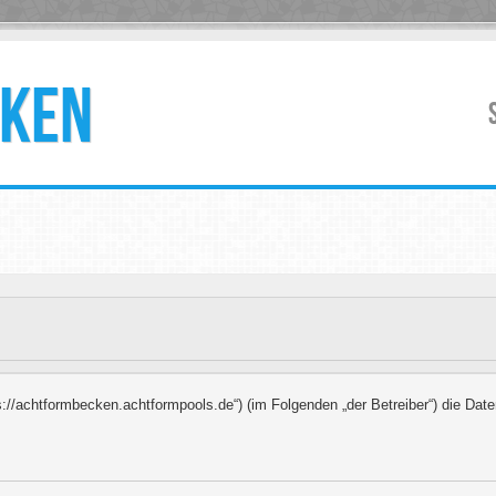
KEN
ps://achtformbecken.achtformpools.de“) (im Folgenden „der Betreiber“) die Da