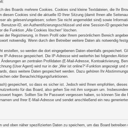
lt:
ch des Boards mehrere Cookies. Cookies sind kleine Textdateien, die Ihr Bro
n diesen Cookies sind die aktuelle ID Ihrer Sitzung (damit Ihnen alle Seitena
ser als gelesen/ungelesen; sofern Sie nicht angemeldet sind) sowie Informat
e Benutzer-ID, ein Authentifizierungsschlüssel und eine Session-ID gespeiche
er die Funktion „Alle Cookies löschen“ löschen.
ei der Registrierung, in Ihrem Profil oder Ihrem persönlichem Bereich angeben
ort notwendig. Wenn durch den Betreiber weitere Daten als notwendig festgel
ht erstellen, so werden die dort eingegebenen Daten ebenfalls gespeichert. Gl
hre IP-Adresse gespeichert. Die IP-Adresse wird weiterhin bei folgenden Akti
 Änderungen an zentralen Profildaten (E-Mail-Adresse, Kontoaktivierung, Be
nung (User Agent) wird nur in der „Wer ist online?“-Funktion angezeigt und n
oards, dass weitere Daten gespeichert werden. Dazu gehören Ihr Abstimmungs
zeichen oder Benachrichtigungsfunktionen.
ash) gespeichert, so dass es sicher ist. Jedoch wird Ihnen empfohlen, dieses
nutzerkonto für das Board, also gehen Sie mit ihm sorgsam um. Insbesondere 
Passwort fragen. Sollten Sie Ihr Passwort vergessen haben, so können Sie di
namen und Ihrer E-Mail-Adresse und sendet anschließend ein neu generierte
n und oben näher spezifizierten Daten zu speichern, um das Board betreiben