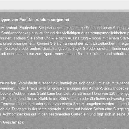
typen von Pool.Net rundum sorgenfrei
chwimmbad. Entdecken Sie jetzt unsere einzigartige Serie und unser Angebo
Stahlwandbecken aus. Aufgrund der vielfältigen Ausstattungsmöglichkeiten 
iguriert, sodass Sie sofort und – je nach Ausstattung – sogar mit einem Starte
als unser Arrangement, können Sie sich anhand der acht Einzelbecken Ihr e
en, Konzepte oder andere Gestaltungsvorschläge. So oder so steht Ihnen unse
dt oder einfach nur zum Sport: Verwirklichen Sie Ihre Träume und schaffen S
 zu werfen. Vereinfacht ausgedrückt handelt es sich dabei um zwei miteinand
einen. In der Praxis wird für große Grabungen das Achter-Stahlwandbecken v
ken Achtform aus Stahl kann komplett bis zu einer Höhe von 120 m eingeba
es Beckens sind für die Statik keine Stützmauern oder ähnliches notwendig. 
 Terrasse eingerahmt oder sogar von einem Sockel umgeben werden – Ihren I
urch die Tangente in der Mitte entsteht zudem auf beiden Seiten eine Sitzge
s Achtformbecken gut in den bestehenden Garten ein und fügt sich in seine 
den Geschmack