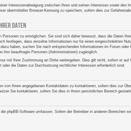
 einer Interessenabwägung zwischen Ihren und seinen Interessen sowie den Int
er übermittelter Browser-Kennung zu speichern, sofern dies zur Gefahrenabw
IHRER DATEN
 Personen zu ermöglichen. Sie sind sich daher bewusst, dass die Daten Ihres 
ch festlegen, dass einzelne Informationen nur für einen eingeschränkten Nutze
n dazu haben, suchen Sie nach entsprechenden Informationen im Forum oder k
von ihm beauftragte Personen (Administratoren) zugänglich.
nur mit Ihrer Zustimmung an Dritte weitergeben. Dies gilt nicht, sofern er au
st oder die Daten zur Durchsetzung rechtlicher Interessen erforderlich sind.
den von Ihnen angegebenen Kontaktdaten zu kontaktieren, sofern dies zur Über
nutzer Sie kontaktieren, sofern Sie dies in Ihrem persönlichen Bereich gestatt
ie die phpBB-Software umfassen. Sofern der Betreiber in anderen Bereichen 