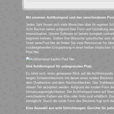
Mit unserem Achtformpool und den verschiedenen Pool
Jedes Jahr freuen sich viele Menschen über ihr eigenes S
Acht Becken sehen aufgrund ihrer Form und Gestaltung wie 
Innensituation. Unsere Software ist bereits komplett vorkonf
beginnen können. Sollten Ihre Wünsche spezifischer sein 
Unter www.Pool.Net.de finden Sie viele Ressourcen für Ide
vorübergehenden Entspannung in einer heißen tropischen Sta
Pool.Net.
Und Achtformpool für unbegrenzten Platz
Es lohnt sich, einen genaueren Blick auf die Achtformpools
langen Schwimmbeckens mit denen eines runden Beckens ver
dem Ovalbecken und dem Rechteckbecken: Das Stahlwandbec
oberen Teil akzeptiert werden. Aufgrund der runden Form d
Umsetzungsmöglichkeiten: Der Achtformpool kann auf Ihrer
verschiedene Farben wie Blau oder Grün sind erhältlich. D
ermöglicht. Durch die runde Form des Beckens fügt sich da
Eine Auswahl aus acht Stilrichtungen: Gerichte für je