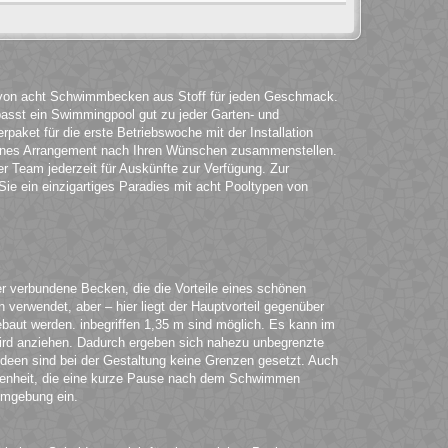
t von acht Schwimmbecken aus Stoff für jeden Geschmack.
passt ein Swimmingpool gut zu jeder Garten- und
rpaket für die erste Betriebswoche mit der Installation
igenes Arrangement nach Ihren Wünschen zusammenstellen.
r Team jederzeit für Auskünfte zur Verfügung. Zur
ie ein einzigartiges Paradies mit acht Pooltypen von
er verbundene Becken, die die Vorteile eines schönen
erwendet, aber – hier liegt der Hauptvorteil gegenüber
ut werden. inbegriffen 1,35 m sind möglich. Es kann im
wird anziehen. Dadurch ergeben sich nahezu unbegrenzte
deen sind bei der Gestaltung keine Grenzen gesetzt. Auch
legenheit, die eine kurze Pause nach dem Schwimmen
Umgebung ein.