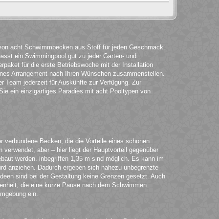
t von acht Schwimmbecken aus Stoff für jeden Geschmack.
passt ein Swimmingpool gut zu jeder Garten- und
rpaket für die erste Betriebswoche mit der Installation
igenes Arrangement nach Ihren Wünschen zusammenstellen.
r Team jederzeit für Auskünfte zur Verfügung. Zur
ie ein einzigartiges Paradies mit acht Pooltypen von
er verbundene Becken, die die Vorteile eines schönen
erwendet, aber – hier liegt der Hauptvorteil gegenüber
ut werden. inbegriffen 1,35 m sind möglich. Es kann im
wird anziehen. Dadurch ergeben sich nahezu unbegrenzte
deen sind bei der Gestaltung keine Grenzen gesetzt. Auch
legenheit, die eine kurze Pause nach dem Schwimmen
Umgebung ein.