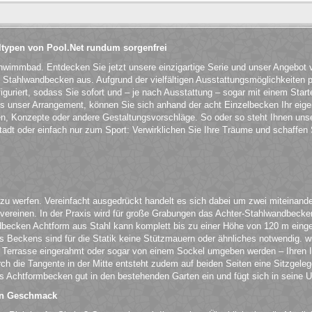
typen von Pool.Net rundum sorgenfrei
chwimmbad. Entdecken Sie jetzt unsere einzigartige Serie und unser Angebo
Stahlwandbecken aus. Aufgrund der vielfältigen Ausstattungsmöglichkeiten 
iguriert, sodass Sie sofort und – je nach Ausstattung – sogar mit einem Starte
als unser Arrangement, können Sie sich anhand der acht Einzelbecken Ihr e
en, Konzepte oder andere Gestaltungsvorschläge. So oder so steht Ihnen unse
dt oder einfach nur zum Sport: Verwirklichen Sie Ihre Träume und schaffen S
 zu werfen. Vereinfacht ausgedrückt handelt es sich dabei um zwei miteinand
einen. In der Praxis wird für große Grabungen das Achter-Stahlwandbecken v
ken Achtform aus Stahl kann komplett bis zu einer Höhe von 120 m eingeba
es Beckens sind für die Statik keine Stützmauern oder ähnliches notwendig. 
 Terrasse eingerahmt oder sogar von einem Sockel umgeben werden – Ihren I
urch die Tangente in der Mitte entsteht zudem auf beiden Seiten eine Sitzge
s Achtformbecken gut in den bestehenden Garten ein und fügt sich in seine 
den Geschmack