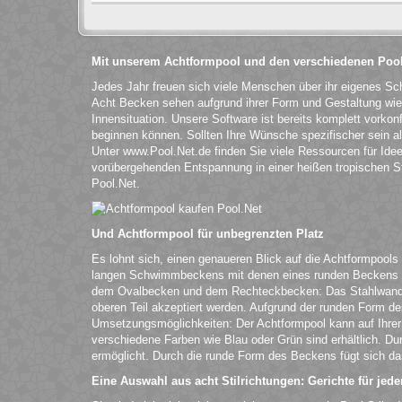
Mit unserem Achtformpool und den verschiedenen Pool
Jedes Jahr freuen sich viele Menschen über ihr eigenes S
Acht Becken sehen aufgrund ihrer Form und Gestaltung wie 
Innensituation. Unsere Software ist bereits komplett vorkonf
beginnen können. Sollten Ihre Wünsche spezifischer sein 
Unter www.Pool.Net.de finden Sie viele Ressourcen für Ide
vorübergehenden Entspannung in einer heißen tropischen Sta
Pool.Net.
Und Achtformpool für unbegrenzten Platz
Es lohnt sich, einen genaueren Blick auf die Achtformpools
langen Schwimmbeckens mit denen eines runden Beckens ver
dem Ovalbecken und dem Rechteckbecken: Das Stahlwandbec
oberen Teil akzeptiert werden. Aufgrund der runden Form d
Umsetzungsmöglichkeiten: Der Achtformpool kann auf Ihrer
verschiedene Farben wie Blau oder Grün sind erhältlich. D
ermöglicht. Durch die runde Form des Beckens fügt sich da
Eine Auswahl aus acht Stilrichtungen: Gerichte für je