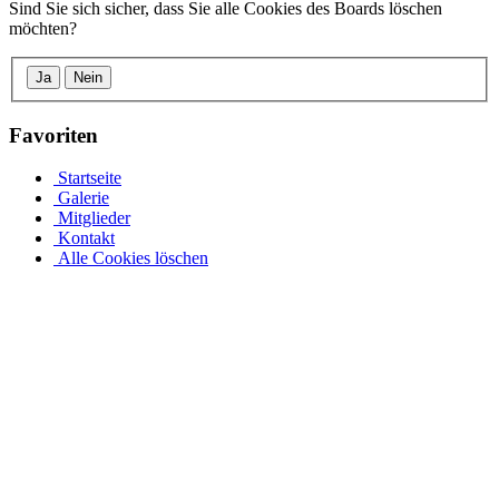
Sind Sie sich sicher, dass Sie alle Cookies des Boards löschen
möchten?
Ja
Nein
Favoriten
Startseite
Galerie
Mitglieder
Kontakt
Alle Cookies löschen
Mit unserem Achtformpool und den verschiedenen Pooltypen
von Pool.Net rundum sorgenfrei
Jedes Jahr freuen sich viele Menschen über ihr eigenes
Schwimmbad. Entdecken Sie jetzt unsere einzigartige Serie und
unser Angebot von acht Schwimmbecken aus Stoff für jeden
Geschmack. Acht Becken sehen aufgrund ihrer Form und
Gestaltung wie Stahlwandbecken aus. Aufgrund der vielfältigen