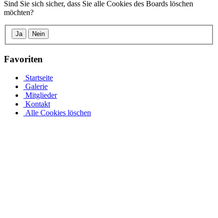
Sind Sie sich sicher, dass Sie alle Cookies des Boards löschen
möchten?
Ja
Nein
Favoriten
Startseite
Galerie
Mitglieder
Kontakt
Alle Cookies löschen
Mit unserem Achtformpool und den verschiedenen Pooltypen
von Pool.Net rundum sorgenfrei
Jedes Jahr freuen sich viele Menschen über ihr eigenes
Schwimmbad. Entdecken Sie jetzt unsere einzigartige Serie und
unser Angebot von acht Schwimmbecken aus Stoff für jeden
Geschmack. Acht Becken sehen aufgrund ihrer Form und
Gestaltung wie Stahlwandbecken aus. Aufgrund der vielfältigen