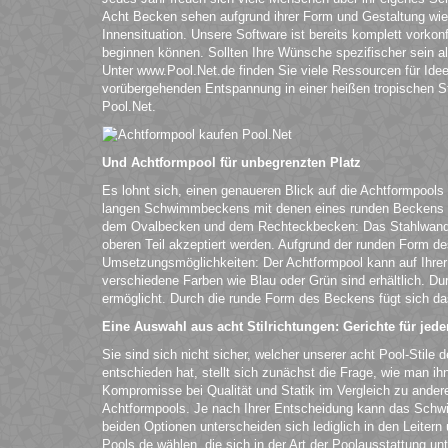
Acht Becken sehen aufgrund ihrer Form und Gestaltung wie 
Innensituation. Unsere Software ist bereits komplett vorkonf
beginnen können. Sollten Ihre Wünsche spezifischer sein 
Unter www.Pool.Net.de finden Sie viele Ressourcen für Ide
vorübergehenden Entspannung in einer heißen tropischen Sta
Pool.Net.
Und Achtformpool für unbegrenzten Platz
Es lohnt sich, einen genaueren Blick auf die Achtformpools
langen Schwimmbeckens mit denen eines runden Beckens ver
dem Ovalbecken und dem Rechteckbecken: Das Stahlwandbec
oberen Teil akzeptiert werden. Aufgrund der runden Form d
Umsetzungsmöglichkeiten: Der Achtformpool kann auf Ihrer
verschiedene Farben wie Blau oder Grün sind erhältlich. D
ermöglicht. Durch die runde Form des Beckens fügt sich da
Eine Auswahl aus acht Stilrichtungen: Gerichte für je
Sie sind sich nicht sicher, welcher unserer acht Pool-Stile 
entschieden hat, stellt sich zunächst die Frage, wie man ih
Kompromisse bei Qualität und Statik im Vergleich zu anderen
Achtformpools. Je nach Ihrer Entscheidung kann das Schwim
beiden Optionen unterscheiden sich lediglich in den Leite
Pools.de wählen, die sich in der Art der Poolausstattung unt