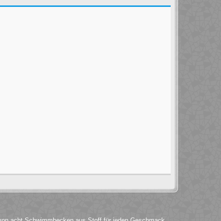
t von acht Schwimmbecken aus Stoff für jeden Geschmack.