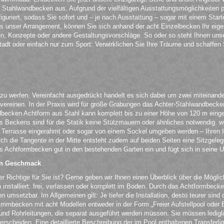
Stahlwandbecken aus. Aufgrund der vielfältigen Ausstattungsmöglichkeiten 
iguriert, sodass Sie sofort und – je nach Ausstattung – sogar mit einem Starte
als unser Arrangement, können Sie sich anhand der acht Einzelbecken Ihr e
en, Konzepte oder andere Gestaltungsvorschläge. So oder so steht Ihnen unse
dt oder einfach nur zum Sport: Verwirklichen Sie Ihre Träume und schaffen S
 zu werfen. Vereinfacht ausgedrückt handelt es sich dabei um zwei miteinand
einen. In der Praxis wird für große Grabungen das Achter-Stahlwandbecken v
ken Achtform aus Stahl kann komplett bis zu einer Höhe von 120 m eingeba
es Beckens sind für die Statik keine Stützmauern oder ähnliches notwendig. 
 Terrasse eingerahmt oder sogar von einem Sockel umgeben werden – Ihren I
urch die Tangente in der Mitte entsteht zudem auf beiden Seiten eine Sitzge
s Achtformbecken gut in den bestehenden Garten ein und fügt sich in seine 
den Geschmack
der Richtige für Sie ist? Gerne geben wir Ihnen einen Überblick über die Mögl
n installiert: frei, verlassen oder komplett im Boden. Durch das Achtformbeck
 umsetzbar. Im Allgemeinen gilt: Je tiefer die Installation, desto teurer sin
mbecken mit acht Modellen entweder in der Form „Freier Aufstellpool oder E
rn und Rohrleitungen, die separat ausgeführt werden müssen. Sie müssen ledi
erscheiden. Eine detaillierte Beschreibung der im Pool enthaltenen Transferli