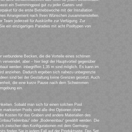
passt ein Swimmingpool gut zu jeder Garten- und
rpaket für die erste Betriebswoche mit der Installation
igenes Arrangement nach Ihren Wünschen zusammenstellen.
r Team jederzeit für Auskünfte zur Verfügung. Zur
ie ein einzigartiges Paradies mit acht Pooltypen von
er verbundene Becken, die die Vorteile eines schönen
erwendet, aber – hier liegt der Hauptvorteil gegenüber
ut werden. inbegriffen 1,35 m sind möglich. Es kann im
wird anziehen. Dadurch ergeben sich nahezu unbegrenzte
deen sind bei der Gestaltung keine Grenzen gesetzt. Auch
legenheit, die eine kurze Pause nach dem Schwimmen
Umgebung ein.
ichkeiten. Sobald man sich für einen solchen Pool
en markierten Pools sind alle drei Optionen ohne
d die Kosten für das Graben und andere Materialien des
inbau/Teileinbau“ oder „Bodeneinbau“ gewählt werden. Die
glich zwischen den Konfigurationen mit dem Germany-
mits finden Sie in jedem Fall auf der Produktseite. Das Set