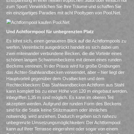
Entspannung in einer heißen tropischen Stadt oder einfach nur
zum Sport: Verwirklichen Sie Ihre Träume und schaffen Sie
ein einzigartiges Paradies mit acht Pooltypen von Pool.Net.
Und Achtformpool für unbegrenzten Platz
Es lohnt sich, einen genaueren Blick auf die Achtformpools zu
werfen. Vereinfacht ausgedrückt handelt es sich dabei um
zwei miteinander verbundene Becken, die die Vorteile eines
schönen langen Schwimmbeckens mit denen eines runden
Beckens vereinen. In der Praxis wird für große Grabungen
das Achter-Stahlwandbecken verwendet, aber – hier liegt der
Hauptvorteil gegenüber dem Ovalbecken und dem
Rechteckbecken: Das Stahlwandbecken Achtform aus Stahl
kann komplett bis zu einer Höhe von 120 m eingebaut werden.
inbegriffen 1,35 m sind möglich. Es kann im oberen Teil
akzeptiert werden. Aufgrund der runden Form des Beckens
sind für die Statik keine Stützmauern oder ähnliches
notwendig. wird anziehen. Dadurch ergeben sich nahezu
unbegrenzte Umsetzungsmöglichkeiten: Der Achtformpool
kann auf Ihrer Terrasse eingerahmt oder sogar von einem