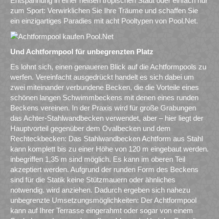
Entspannung in einer heißen tropischen Stadt oder einfach nur
zum Sport: Verwirklichen Sie Ihre Träume und schaffen Sie
ein einzigartiges Paradies mit acht Pooltypen von Pool.Net.
Und Achtformpool für unbegrenzten Platz
Es lohnt sich, einen genaueren Blick auf die Achtformpools zu
werfen. Vereinfacht ausgedrückt handelt es sich dabei um
zwei miteinander verbundene Becken, die die Vorteile eines
schönen langen Schwimmbeckens mit denen eines runden
Beckens vereinen. In der Praxis wird für große Grabungen
das Achter-Stahlwandbecken verwendet, aber – hier liegt der
Hauptvorteil gegenüber dem Ovalbecken und dem
Rechteckbecken: Das Stahlwandbecken Achtform aus Stahl
kann komplett bis zu einer Höhe von 120 m eingebaut werden.
inbegriffen 1,35 m sind möglich. Es kann im oberen Teil
akzeptiert werden. Aufgrund der runden Form des Beckens
sind für die Statik keine Stützmauern oder ähnliches
notwendig. wird anziehen. Dadurch ergeben sich nahezu
unbegrenzte Umsetzungsmöglichkeiten: Der Achtformpool
kann auf Ihrer Terrasse eingerahmt oder sogar von einem