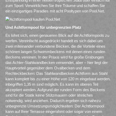
Entspannung in einer heißen tropischen Stadt oder einfach nur
zum Sport: Verwirklichen Sie Ihre Träume und schaffen Sie
ein einzigartiges Paradies mit acht Pooltypen von Pool.Net.
Und Achtformpool für unbegrenzten Platz
Es lohnt sich, einen genaueren Blick auf die Achtformpools zu
werfen. Vereinfacht ausgedrückt handelt es sich dabei um
zwei miteinander verbundene Becken, die die Vorteile eines
schönen langen Schwimmbeckens mit denen eines runden
Beckens vereinen. In der Praxis wird für große Grabungen
das Achter-Stahlwandbecken verwendet, aber – hier liegt der
Hauptvorteil gegenüber dem Ovalbecken und dem
Rechteckbecken: Das Stahlwandbecken Achtform aus Stahl
kann komplett bis zu einer Höhe von 120 m eingebaut werden.
inbegriffen 1,35 m sind möglich. Es kann im oberen Teil
akzeptiert werden. Aufgrund der runden Form des Beckens
sind für die Statik keine Stützmauern oder ähnliches
notwendig. wird anziehen. Dadurch ergeben sich nahezu
unbegrenzte Umsetzungsmöglichkeiten: Der Achtformpool
kann auf Ihrer Terrasse eingerahmt oder sogar von einem