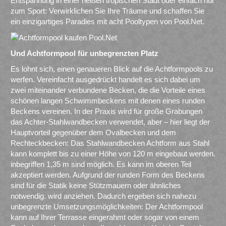
Entspannung in einer heißen tropischen Stadt oder einfach nur
zum Sport: Verwirklichen Sie Ihre Träume und schaffen Sie
ein einzigartiges Paradies mit acht Pooltypen von Pool.Net.
Und Achtformpool für unbegrenzten Platz
Es lohnt sich, einen genaueren Blick auf die Achtformpools zu
werfen. Vereinfacht ausgedrückt handelt es sich dabei um
zwei miteinander verbundene Becken, die die Vorteile eines
schönen langen Schwimmbeckens mit denen eines runden
Beckens vereinen. In der Praxis wird für große Grabungen
das Achter-Stahlwandbecken verwendet, aber – hier liegt der
Hauptvorteil gegenüber dem Ovalbecken und dem
Rechteckbecken: Das Stahlwandbecken Achtform aus Stahl
kann komplett bis zu einer Höhe von 120 m eingebaut werden.
inbegriffen 1,35 m sind möglich. Es kann im oberen Teil
akzeptiert werden. Aufgrund der runden Form des Beckens
sind für die Statik keine Stützmauern oder ähnliches
notwendig. wird anziehen. Dadurch ergeben sich nahezu
unbegrenzte Umsetzungsmöglichkeiten: Der Achtformpool
kann auf Ihrer Terrasse eingerahmt oder sogar von einem