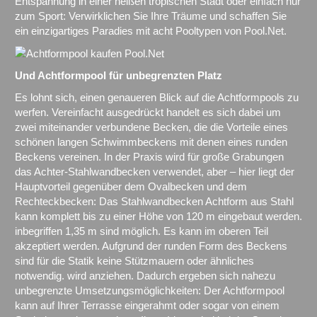
Entspannung in einer heißen tropischen Stadt oder einfach nur
zum Sport: Verwirklichen Sie Ihre Träume und schaffen Sie
ein einzigartiges Paradies mit acht Pooltypen von Pool.Net.
Und Achtformpool für unbegrenzten Platz
Es lohnt sich, einen genaueren Blick auf die Achtformpools zu
werfen. Vereinfacht ausgedrückt handelt es sich dabei um
zwei miteinander verbundene Becken, die die Vorteile eines
schönen langen Schwimmbeckens mit denen eines runden
Beckens vereinen. In der Praxis wird für große Grabungen
das Achter-Stahlwandbecken verwendet, aber – hier liegt der
Hauptvorteil gegenüber dem Ovalbecken und dem
Rechteckbecken: Das Stahlwandbecken Achtform aus Stahl
kann komplett bis zu einer Höhe von 120 m eingebaut werden.
inbegriffen 1,35 m sind möglich. Es kann im oberen Teil
akzeptiert werden. Aufgrund der runden Form des Beckens
sind für die Statik keine Stützmauern oder ähnliches
notwendig. wird anziehen. Dadurch ergeben sich nahezu
unbegrenzte Umsetzungsmöglichkeiten: Der Achtformpool
kann auf Ihrer Terrasse eingerahmt oder sogar von einem