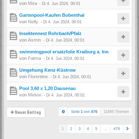
von
Mira
-
Di 4. Jun 2024, 00:01
Gartenpool-Kaufen Bobenthal
von
Nelly
-
Di 4. Jun 2024, 00:01
Insektennest Rohrbach/Pfalz
von
Asmin
-
Di 4. Jun 2024, 00:01
swimmingpool ersatzfolie Kraiburg a. Inn
von
Fatma
-
Di 4. Jun 2024, 00:01
Umgehung Kenz-Küstrow
von
Florentine
-
Di 4. Jun 2024, 00:01
Pool 3,60 x 1,20 Dausenau
von
Melvin
-
Di 4. Jun 2024, 00:01
Seite
1
von
476
11895 Themen
Neuer Beitrag
1
2
3
4
5
…
476