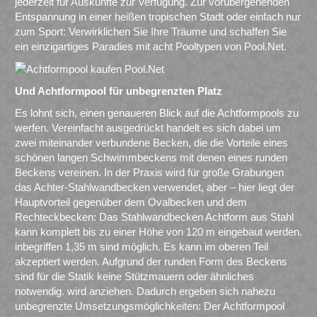
jederzeit für Auskünfte zur Verfügung. Zur vorübergehenden
Entspannung in einer heißen tropischen Stadt oder einfach nur
zum Sport: Verwirklichen Sie Ihre Träume und schaffen Sie
ein einzigartiges Paradies mit acht Pooltypen von Pool.Net.
Und Achtformpool für unbegrenzten Platz
Es lohnt sich, einen genaueren Blick auf die Achtformpools zu
werfen. Vereinfacht ausgedrückt handelt es sich dabei um
zwei miteinander verbundene Becken, die die Vorteile eines
schönen langen Schwimmbeckens mit denen eines runden
Beckens vereinen. In der Praxis wird für große Grabungen
das Achter-Stahlwandbecken verwendet, aber – hier liegt der
Hauptvorteil gegenüber dem Ovalbecken und dem
Rechteckbecken: Das Stahlwandbecken Achtform aus Stahl
kann komplett bis zu einer Höhe von 120 m eingebaut werden.
inbegriffen 1,35 m sind möglich. Es kann im oberen Teil
akzeptiert werden. Aufgrund der runden Form des Beckens
sind für die Statik keine Stützmauern oder ähnliches
notwendig. wird anziehen. Dadurch ergeben sich nahezu
unbegrenzte Umsetzungsmöglichkeiten: Der Achtformpool