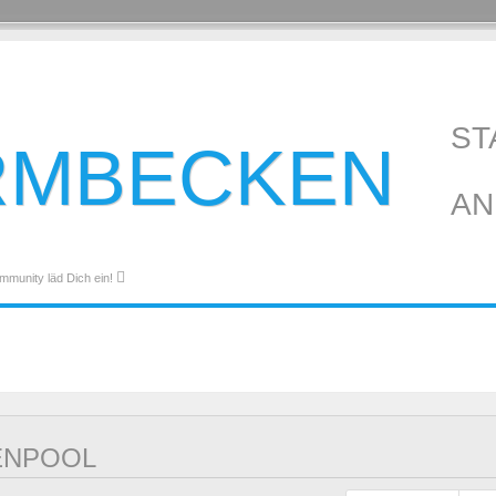
ST
RMBECKEN
AN
mmunity läd Dich ein!
ENPOOL