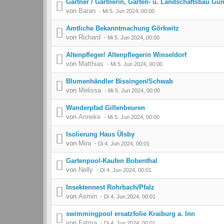
Gärtner / Gärtnerin, Garten- u. Landschaftsbau Gün
von
Baran
-
Mi 5. Jun 2024, 00:00
Amtliche Bekanntmachung Görkwitz
von
Richard
-
Mi 5. Jun 2024, 00:00
Altenpfleger/ Altenpflegerin Winseldorf
von
Matthias
-
Mi 5. Jun 2024, 00:00
Blumenhändler Bissingen/Schwab
von
Melissa
-
Mi 5. Jun 2024, 00:00
Wanderpfad Gillenbeuren
von
Anneke
-
Mi 5. Jun 2024, 00:00
Isolierung Haus Ülsby
von
Mira
-
Di 4. Jun 2024, 00:01
Gartenpool-Kaufen Bobenthal
von
Nelly
-
Di 4. Jun 2024, 00:01
Insektennest Rohrbach/Pfalz
von
Asmin
-
Di 4. Jun 2024, 00:01
swimmingpool ersatzfolie Kraiburg a. Inn
von
Fatma
-
Di 4. Jun 2024, 00:01