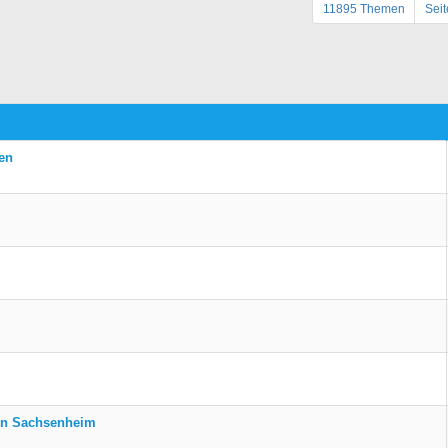
11895 Themen
Sei
en
in Sachsenheim