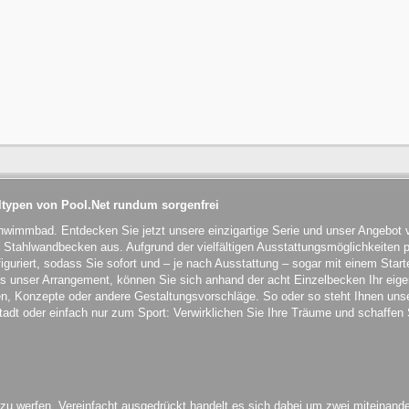
typen von Pool.Net rundum sorgenfrei
chwimmbad. Entdecken Sie jetzt unsere einzigartige Serie und unser Angebo
Stahlwandbecken aus. Aufgrund der vielfältigen Ausstattungsmöglichkeiten 
iguriert, sodass Sie sofort und – je nach Ausstattung – sogar mit einem Starte
als unser Arrangement, können Sie sich anhand der acht Einzelbecken Ihr e
en, Konzepte oder andere Gestaltungsvorschläge. So oder so steht Ihnen unse
dt oder einfach nur zum Sport: Verwirklichen Sie Ihre Träume und schaffen S
 zu werfen. Vereinfacht ausgedrückt handelt es sich dabei um zwei miteinand