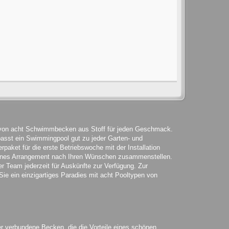
t von acht Schwimmbecken aus Stoff für jeden Geschmack.
passt ein Swimmingpool gut zu jeder Garten- und
rpaket für die erste Betriebswoche mit der Installation
igenes Arrangement nach Ihren Wünschen zusammenstellen.
r Team jederzeit für Auskünfte zur Verfügung. Zur
ie ein einzigartiges Paradies mit acht Pooltypen von
er verbundene Becken, die die Vorteile eines schönen