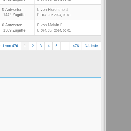
0 Antworten
von
Florentine
1442 Zugriffe
Di 4. Jun 2024, 00:01
0 Antworten
von
Melvin
1389 Zugriffe
Di 4. Jun 2024, 00:01
te
1
von
476
1
2
3
4
5
…
476
Nächste