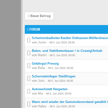
Neuer Beitrag
FORUM
Schwimmbadleiter-Kaufen Osthausen-Wülfershaus
von
Justin
-
Mi 5. Jun 2024, 00:00
Beton- und Stahlbetonbauer / in Coswig/Anhalt
von
Martin
-
Mi 5. Jun 2024, 00:00
Gefahrgut Pressig
von
Bella
-
Mi 5. Jun 2024, 00:00
Schornsteinfeger Steißlingen
von
Joris
-
Mi 5. Jun 2024, 00:00
Autowerkstatt Hargarten
von
Mia
-
Mi 5. Jun 2024, 00:00
Wann wird wieder der Gemeindevorstand gewählt 
von
Hailey
-
Mi 5. Jun 2024, 00:00