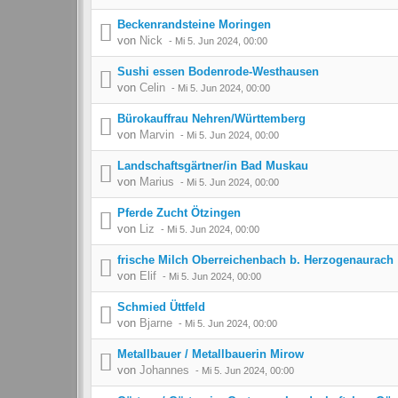
Beckenrandsteine Moringen
von
Nick
-
Mi 5. Jun 2024, 00:00
Sushi essen Bodenrode-Westhausen
von
Celin
-
Mi 5. Jun 2024, 00:00
Bürokauffrau Nehren/Württemberg
von
Marvin
-
Mi 5. Jun 2024, 00:00
Landschaftsgärtner/in Bad Muskau
von
Marius
-
Mi 5. Jun 2024, 00:00
Pferde Zucht Ötzingen
von
Liz
-
Mi 5. Jun 2024, 00:00
frische Milch Oberreichenbach b. Herzogenaurach
von
Elif
-
Mi 5. Jun 2024, 00:00
Schmied Üttfeld
von
Bjarne
-
Mi 5. Jun 2024, 00:00
Metallbauer / Metallbauerin Mirow
von
Johannes
-
Mi 5. Jun 2024, 00:00