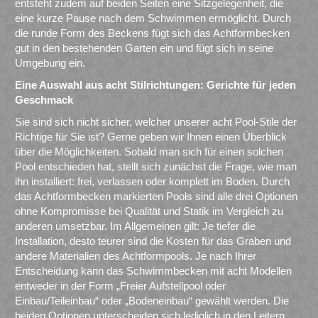
entsteht zudem auf beiden Seiten eine Sitzgelegenheit, die
eine kurze Pause nach dem Schwimmen ermöglicht. Durch
die runde Form des Beckens fügt sich das Achtformbecken
gut in den bestehenden Garten ein und fügt sich in seine
Umgebung ein.
Eine Auswahl aus acht Stilrichtungen: Gerichte für jeden
Geschmack
Sie sind sich nicht sicher, welcher unserer acht Pool-Stile der
Richtige für Sie ist? Gerne geben wir Ihnen einen Überblick
über die Möglichkeiten. Sobald man sich für einen solchen
Pool entschieden hat, stellt sich zunächst die Frage, wie man
ihn installiert: frei, verlassen oder komplett im Boden. Durch
das Achtformbecken markierten Pools sind alle drei Optionen
ohne Kompromisse bei Qualität und Statik im Vergleich zu
anderen umsetzbar. Im Allgemeinen gilt: Je tiefer die
Installation, desto teurer sind die Kosten für das Graben und
andere Materialien des Achtformpools. Je nach Ihrer
Entscheidung kann das Schwimmbecken mit acht Modellen
entweder in der Form „Freier Aufstellpool oder
Einbau/Teileinbau“ oder „Bodeneinbau“ gewählt werden. Die
beiden Optionen unterscheiden sich lediglich in den Leitern