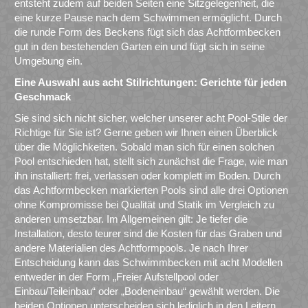
entsteht zudem auf beiden Seiten eine Sitzgelegenheit, die
eine kurze Pause nach dem Schwimmen ermöglicht. Durch
die runde Form des Beckens fügt sich das Achtformbecken
gut in den bestehenden Garten ein und fügt sich in seine
Umgebung ein.
Eine Auswahl aus acht Stilrichtungen: Gerichte für jeden
Geschmack
Sie sind sich nicht sicher, welcher unserer acht Pool-Stile der
Richtige für Sie ist? Gerne geben wir Ihnen einen Überblick
über die Möglichkeiten. Sobald man sich für einen solchen
Pool entschieden hat, stellt sich zunächst die Frage, wie man
ihn installiert: frei, verlassen oder komplett im Boden. Durch
das Achtformbecken markierten Pools sind alle drei Optionen
ohne Kompromisse bei Qualität und Statik im Vergleich zu
anderen umsetzbar. Im Allgemeinen gilt: Je tiefer die
Installation, desto teurer sind die Kosten für das Graben und
andere Materialien des Achtformpools. Je nach Ihrer
Entscheidung kann das Schwimmbecken mit acht Modellen
entweder in der Form „Freier Aufstellpool oder
Einbau/Teileinbau“ oder „Bodeneinbau“ gewählt werden. Die
beiden Optionen unterscheiden sich lediglich in den Leitern