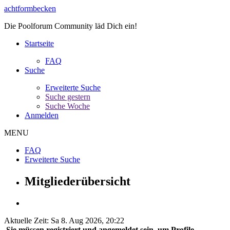
achtformbecken
Die Poolforum Community läd Dich ein!
Startseite
FAQ
Suche
Erweiterte Suche
Suche gestern
Suche Woche
Anmelden
MENU
FAQ
Erweiterte Suche
Mitgliederübersicht
Aktuelle Zeit: Sa 8. Aug 2026, 20:22
Sie müssen registriert und angemeldet sein, um Profile