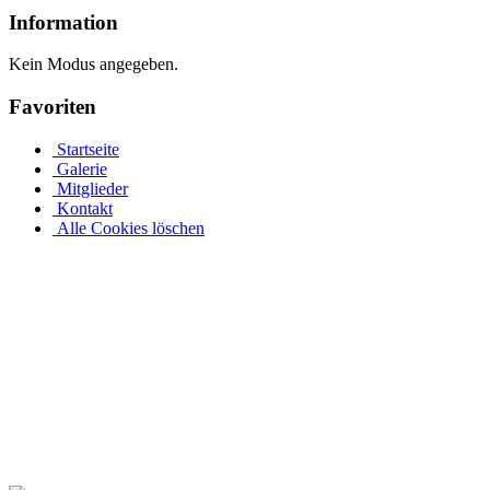
Information
Kein Modus angegeben.
Favoriten
Startseite
Galerie
Mitglieder
Kontakt
Alle Cookies löschen
Mit unserem Achtformpool und den verschiedenen Pooltypen vo
Jedes Jahr freuen sich viele Menschen über ihr eigenes Schwimmbad.
sehen aufgrund ihrer Form und Gestaltung wie Stahlwandbecken aus. A
bereits komplett vorkonfiguriert, sodass Sie sofort und – je nach Auss
sein als unser Arrangement, können Sie sich anhand der acht Einzel
Konzepte oder andere Gestaltungsvorschläge. So oder so steht Ihnen 
Sport: Verwirklichen Sie Ihre Träume und schaffen Sie ein einzigarti