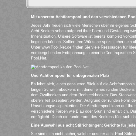
Mit unserem Achtformpool und den verschiedenen Pool
Jedes Jahr freuen sich viele Menschen über ihr eigenes S
Acht Becken sehen aufgrund ihrer Form und Gestaltung wie 
Innensituation. Unsere Software ist bereits komplett vorkonf
beginnen können. Sollten Ihre Wünsche spezifischer sein 
Unter www.Pool.Net.de finden Sie viele Ressourcen für Ide
vorübergehenden Entspannung in einer heißen tropischen Sta
Pool.Net.
Und Achtformpool für unbegrenzten Platz
Es lohnt sich, einen genaueren Blick auf die Achtformpools
langen Schwimmbeckens mit denen eines runden Beckens ver
dem Ovalbecken und dem Rechteckbecken: Das Stahlwandbec
oberen Teil akzeptiert werden. Aufgrund der runden Form d
Umsetzungsmöglichkeiten: Der Achtformpool kann auf Ihrer
verschiedene Farben wie Blau oder Grün sind erhältlich. D
ermöglicht. Durch die runde Form des Beckens fügt sich da
Eine Auswahl aus acht Stilrichtungen: Gerichte für je
Sie sind sich nicht sicher, welcher unserer acht Pool-Stile 