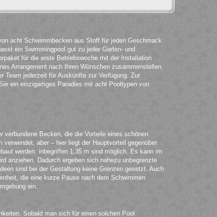
t von acht Schwimmbecken aus Stoff für jeden Geschmack.
passt ein Swimmingpool gut zu jeder Garten- und
rpaket für die erste Betriebswoche mit der Installation
igenes Arrangement nach Ihren Wünschen zusammenstellen.
r Team jederzeit für Auskünfte zur Verfügung. Zur
ie ein einzigartiges Paradies mit acht Pooltypen von
er verbundene Becken, die die Vorteile eines schönen
erwendet, aber – hier liegt der Hauptvorteil gegenüber
ut werden. inbegriffen 1,35 m sind möglich. Es kann im
wird anziehen. Dadurch ergeben sich nahezu unbegrenzte
deen sind bei der Gestaltung keine Grenzen gesetzt. Auch
legenheit, die eine kurze Pause nach dem Schwimmen
Umgebung ein.
ichkeiten. Sobald man sich für einen solchen Pool