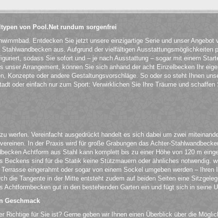
typen von Pool.Net rundum sorgenfrei
chwimmbad. Entdecken Sie jetzt unsere einzigartige Serie und unser Angebo
Stahlwandbecken aus. Aufgrund der vielfältigen Ausstattungsmöglichkeiten 
iguriert, sodass Sie sofort und – je nach Ausstattung – sogar mit einem Starte
als unser Arrangement, können Sie sich anhand der acht Einzelbecken Ihr e
en, Konzepte oder andere Gestaltungsvorschläge. So oder so steht Ihnen unse
dt oder einfach nur zum Sport: Verwirklichen Sie Ihre Träume und schaffen S
 zu werfen. Vereinfacht ausgedrückt handelt es sich dabei um zwei miteinand
einen. In der Praxis wird für große Grabungen das Achter-Stahlwandbecken v
ken Achtform aus Stahl kann komplett bis zu einer Höhe von 120 m eingeba
es Beckens sind für die Statik keine Stützmauern oder ähnliches notwendig. 
 Terrasse eingerahmt oder sogar von einem Sockel umgeben werden – Ihren I
urch die Tangente in der Mitte entsteht zudem auf beiden Seiten eine Sitzge
s Achtformbecken gut in den bestehenden Garten ein und fügt sich in seine 
den Geschmack
der Richtige für Sie ist? Gerne geben wir Ihnen einen Überblick über die Mögl