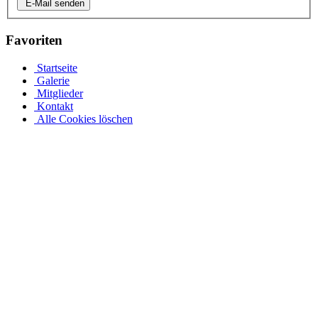
E-Mail senden
Favoriten
Startseite
Galerie
Mitglieder
Kontakt
Alle Cookies löschen
Mit unserem Achtformpool und den verschiedenen Pooltypen
von Pool.Net rundum sorgenfrei
Jedes Jahr freuen sich viele Menschen über ihr eigenes
Schwimmbad. Entdecken Sie jetzt unsere einzigartige Serie und
unser Angebot von acht Schwimmbecken aus Stoff für jeden
Geschmack. Acht Becken sehen aufgrund ihrer Form und
Gestaltung wie Stahlwandbecken aus. Aufgrund der vielfältigen
Ausstattungsmöglichkeiten passt ein Swimmingpool gut zu jeder
Garten- und Innensituation. Unsere Software ist bereits komplett
vorkonfiguriert, sodass Sie sofort und – je nach Ausstattung – sogar