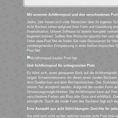
Mit unserem Achtformpool und den verschiedenen Pool
Jedes Jahr freuen sich viele Menschen über ihr eigenes S
Acht Becken sehen aufgrund ihrer Form und Gestaltung wie 
Innensituation. Unsere Software ist bereits komplett vorkonf
beginnen können. Sollten Ihre Wünsche spezifischer sein 
Unter www.Pool.Net.de finden Sie viele Ressourcen für Ide
vorübergehenden Entspannung in einer heißen tropischen Sta
Pool.Net.
Und Achtformpool für unbegrenzten Platz
Es lohnt sich, einen genaueren Blick auf die Achtformpools
langen Schwimmbeckens mit denen eines runden Beckens ver
dem Ovalbecken und dem Rechteckbecken: Das Stahlwandbec
oberen Teil akzeptiert werden. Aufgrund der runden Form d
Umsetzungsmöglichkeiten: Der Achtformpool kann auf Ihrer
verschiedene Farben wie Blau oder Grün sind erhältlich. D
ermöglicht. Durch die runde Form des Beckens fügt sich da
Eine Auswahl aus acht Stilrichtungen: Gerichte für je
Sie sind sich nicht sicher, welcher unserer acht Pool-Stile 