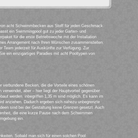
t von acht Schwimmbecken aus Stoff für jeden Geschmack.
passt ein Swimmingpool gut zu jeder Garten- und
rpaket für die erste Betriebswoche mit der Installation
igenes Arrangement nach Ihren Wünschen zusammenstellen.
r Team jederzeit für Auskünfte zur Verfügung. Zur
ie ein einzigartiges Paradies mit acht Pooltypen von
er verbundene Becken, die die Vorteile eines schönen
erwendet, aber – hier liegt der Hauptvorteil gegenüber
ut werden. inbegriffen 1,35 m sind möglich. Es kann im
wird anziehen. Dadurch ergeben sich nahezu unbegrenzte
deen sind bei der Gestaltung keine Grenzen gesetzt. Auch
legenheit, die eine kurze Pause nach dem Schwimmen
Umgebung ein.
ichkeiten. Sobald man sich für einen solchen Pool