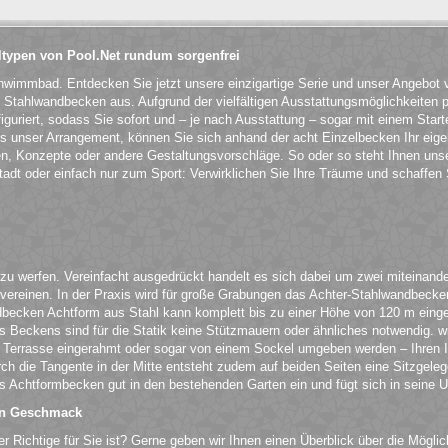
typen von Pool.Net rundum sorgenfrei
chwimmbad. Entdecken Sie jetzt unsere einzigartige Serie und unser Angebo
Stahlwandbecken aus. Aufgrund der vielfältigen Ausstattungsmöglichkeiten 
iguriert, sodass Sie sofort und – je nach Ausstattung – sogar mit einem Starte
als unser Arrangement, können Sie sich anhand der acht Einzelbecken Ihr e
en, Konzepte oder andere Gestaltungsvorschläge. So oder so steht Ihnen unse
dt oder einfach nur zum Sport: Verwirklichen Sie Ihre Träume und schaffen S
 zu werfen. Vereinfacht ausgedrückt handelt es sich dabei um zwei miteinand
einen. In der Praxis wird für große Grabungen das Achter-Stahlwandbecken v
ken Achtform aus Stahl kann komplett bis zu einer Höhe von 120 m eingeba
es Beckens sind für die Statik keine Stützmauern oder ähnliches notwendig. 
 Terrasse eingerahmt oder sogar von einem Sockel umgeben werden – Ihren I
urch die Tangente in der Mitte entsteht zudem auf beiden Seiten eine Sitzge
s Achtformbecken gut in den bestehenden Garten ein und fügt sich in seine 
den Geschmack
der Richtige für Sie ist? Gerne geben wir Ihnen einen Überblick über die Mögl