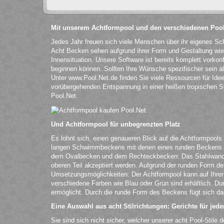
Mit unserem Achtformpool und den verschiedenen Pool
Jedes Jahr freuen sich viele Menschen über ihr eigenes S
Acht Becken sehen aufgrund ihrer Form und Gestaltung wie 
Innensituation. Unsere Software ist bereits komplett vorkonf
beginnen können. Sollten Ihre Wünsche spezifischer sein 
Unter www.Pool.Net.de finden Sie viele Ressourcen für Ide
vorübergehenden Entspannung in einer heißen tropischen Sta
Pool.Net.
Und Achtformpool für unbegrenzten Platz
Es lohnt sich, einen genaueren Blick auf die Achtformpools
langen Schwimmbeckens mit denen eines runden Beckens ver
dem Ovalbecken und dem Rechteckbecken: Das Stahlwandbec
oberen Teil akzeptiert werden. Aufgrund der runden Form d
Umsetzungsmöglichkeiten: Der Achtformpool kann auf Ihrer
verschiedene Farben wie Blau oder Grün sind erhältlich. D
ermöglicht. Durch die runde Form des Beckens fügt sich da
Eine Auswahl aus acht Stilrichtungen: Gerichte für je
Sie sind sich nicht sicher, welcher unserer acht Pool-Stile 