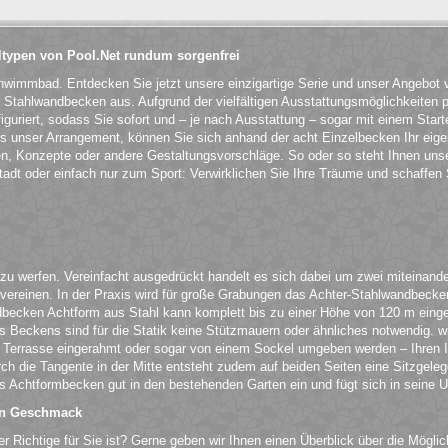
typen von Pool.Net rundum sorgenfrei
chwimmbad. Entdecken Sie jetzt unsere einzigartige Serie und unser Angebo
Stahlwandbecken aus. Aufgrund der vielfältigen Ausstattungsmöglichkeiten 
iguriert, sodass Sie sofort und – je nach Ausstattung – sogar mit einem Starte
als unser Arrangement, können Sie sich anhand der acht Einzelbecken Ihr e
en, Konzepte oder andere Gestaltungsvorschläge. So oder so steht Ihnen unse
dt oder einfach nur zum Sport: Verwirklichen Sie Ihre Träume und schaffen S
 zu werfen. Vereinfacht ausgedrückt handelt es sich dabei um zwei miteinand
einen. In der Praxis wird für große Grabungen das Achter-Stahlwandbecken v
ken Achtform aus Stahl kann komplett bis zu einer Höhe von 120 m eingeba
es Beckens sind für die Statik keine Stützmauern oder ähnliches notwendig. 
 Terrasse eingerahmt oder sogar von einem Sockel umgeben werden – Ihren I
urch die Tangente in der Mitte entsteht zudem auf beiden Seiten eine Sitzge
s Achtformbecken gut in den bestehenden Garten ein und fügt sich in seine 
den Geschmack
der Richtige für Sie ist? Gerne geben wir Ihnen einen Überblick über die Mögl