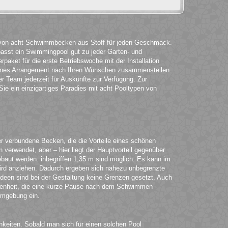
t von acht Schwimmbecken aus Stoff für jeden Geschmack.
passt ein Swimmingpool gut zu jeder Garten- und
rpaket für die erste Betriebswoche mit der Installation
igenes Arrangement nach Ihren Wünschen zusammenstellen.
r Team jederzeit für Auskünfte zur Verfügung. Zur
ie ein einzigartiges Paradies mit acht Pooltypen von
er verbundene Becken, die die Vorteile eines schönen
erwendet, aber – hier liegt der Hauptvorteil gegenüber
ut werden. inbegriffen 1,35 m sind möglich. Es kann im
wird anziehen. Dadurch ergeben sich nahezu unbegrenzte
deen sind bei der Gestaltung keine Grenzen gesetzt. Auch
legenheit, die eine kurze Pause nach dem Schwimmen
Umgebung ein.
ichkeiten. Sobald man sich für einen solchen Pool