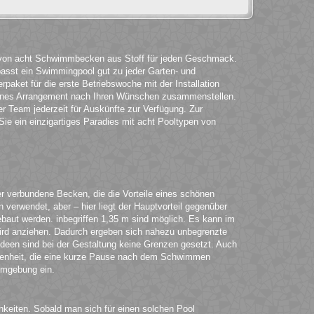
t von acht Schwimmbecken aus Stoff für jeden Geschmack.
passt ein Swimmingpool gut zu jeder Garten- und
rpaket für die erste Betriebswoche mit der Installation
igenes Arrangement nach Ihren Wünschen zusammenstellen.
r Team jederzeit für Auskünfte zur Verfügung. Zur
ie ein einzigartiges Paradies mit acht Pooltypen von
er verbundene Becken, die die Vorteile eines schönen
erwendet, aber – hier liegt der Hauptvorteil gegenüber
ut werden. inbegriffen 1,35 m sind möglich. Es kann im
wird anziehen. Dadurch ergeben sich nahezu unbegrenzte
deen sind bei der Gestaltung keine Grenzen gesetzt. Auch
legenheit, die eine kurze Pause nach dem Schwimmen
Umgebung ein.
ichkeiten. Sobald man sich für einen solchen Pool