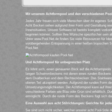
Mit unserem Achtformpool und den verschiedenen Pool
Jedes Jahr freuen sich viele Menschen über ihr eigenes S
Acht Becken sehen aufgrund ihrer Form und Gestaltung wie 
Innensituation. Unsere Software ist bereits komplett vorkonf
beginnen können. Sollten Ihre Wünsche spezifischer sein 
Unter www.Pool.Net.de finden Sie viele Ressourcen für Ide
vorübergehenden Entspannung in einer heißen tropischen Sta
Pool.Net.
Und Achtformpool für unbegrenzten Platz
Es lohnt sich, einen genaueren Blick auf die Achtformpools
langen Schwimmbeckens mit denen eines runden Beckens ver
dem Ovalbecken und dem Rechteckbecken: Das Stahlwandbec
oberen Teil akzeptiert werden. Aufgrund der runden Form d
Umsetzungsmöglichkeiten: Der Achtformpool kann auf Ihrer
verschiedene Farben wie Blau oder Grün sind erhältlich. D
ermöglicht. Durch die runde Form des Beckens fügt sich da
Eine Auswahl aus acht Stilrichtungen: Gerichte für je
Sie sind sich nicht sicher, welcher unserer acht Pool-Stile 