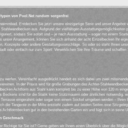
typen von Pool.Net rundum sorgenfrei
chwimmbad. Entdecken Sie jetzt unsere einzigartige Serie und unser Angebo
Stahlwandbecken aus. Aufgrund der vielfältigen Ausstattungsmöglichkeiten 
iguriert, sodass Sie sofort und – je nach Ausstattung – sogar mit einem Starte
als unser Arrangement, können Sie sich anhand der acht Einzelbecken Ihr e
en, Konzepte oder andere Gestaltungsvorschläge. So oder so steht Ihnen unse
dt oder einfach nur zum Sport: Verwirklichen Sie Ihre Träume und schaffen S
 zu werfen. Vereinfacht ausgedrückt handelt es sich dabei um zwei miteinand
einen. In der Praxis wird für große Grabungen das Achter-Stahlwandbecken v
ken Achtform aus Stahl kann komplett bis zu einer Höhe von 120 m eingeba
es Beckens sind für die Statik keine Stützmauern oder ähnliches notwendig. 
 Terrasse eingerahmt oder sogar von einem Sockel umgeben werden – Ihren I
urch die Tangente in der Mitte entsteht zudem auf beiden Seiten eine Sitzge
s Achtformbecken gut in den bestehenden Garten ein und fügt sich in seine 
den Geschmack
der Richtige für Sie ist? Gerne geben wir Ihnen einen Überblick über die Mögl