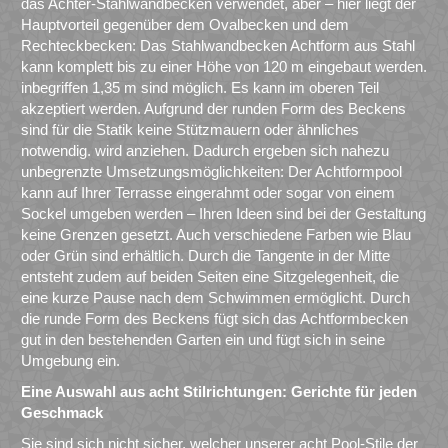
das Achter-Stahlwandbecken verwendet, aber – hier liegt der
Hauptvorteil gegenüber dem Ovalbecken und dem
Rechteckbecken: Das Stahlwandbecken Achtform aus Stahl
kann komplett bis zu einer Höhe von 120 m eingebaut werden.
inbegriffen 1,35 m sind möglich. Es kann im oberen Teil
akzeptiert werden. Aufgrund der runden Form des Beckens
sind für die Statik keine Stützmauern oder ähnliches
notwendig. wird anziehen. Dadurch ergeben sich nahezu
unbegrenzte Umsetzungsmöglichkeiten: Der Achtformpool
kann auf Ihrer Terrasse eingerahmt oder sogar von einem
Sockel umgeben werden – Ihren Ideen sind bei der Gestaltung
keine Grenzen gesetzt. Auch verschiedene Farben wie Blau
oder Grün sind erhältlich. Durch die Tangente in der Mitte
entsteht zudem auf beiden Seiten eine Sitzgelegenheit, die
eine kurze Pause nach dem Schwimmen ermöglicht. Durch
die runde Form des Beckens fügt sich das Achtformbecken
gut in den bestehenden Garten ein und fügt sich in seine
Umgebung ein.
Eine Auswahl aus acht Stilrichtungen: Gerichte für jeden
Geschmack
Sie sind sich nicht sicher, welcher unserer acht Pool-Stile der