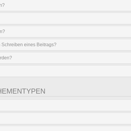
en?
en?
m Schreiben eines Beitrags?
erden?
HEMENTYPEN