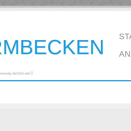
ST
RMBECKEN
AN
mmunity läd Dich ein!