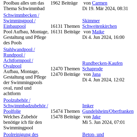
Poolbau alles um das
1962 Beiträge
von
Carmen
Thema Schwimmbad
Di 19. Mär 2024, 08:31
Schwimmbecken /
Swimmingpool /
Skimmer
Einbaupool
16131 Themen
Schweitenkirchen
Pool Aufbau, Montage,
16131 Beiträge
von
Maike
Gestaltung und Pflege
Di 4. Jun 2024, 16:00
des Pools
Stahlwandpool /
Rundpool /
Achtformpool /
Rundbecken-Kaufen
Ovalpool
12470 Themen
Schaprode
Aufbau, Montage,
12470 Beiträge
von
Jana
Gestaltung und Pflege
Di 4. Jun 2024, 12:02
der Swimmingpools
oval, rund und
achtform
Poolzubehör /
Schwimmbadzubehör /
Imker
Poolfolie
15474 Themen
Gundelsheim/Oberfranken
Welches Zubehör
15478 Beiträge
von
Jake
benötige ich für den
Mi 5. Jun 2024, 07:01
Swimmingpool
Poolreinigung des
Beton- und