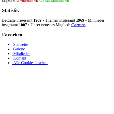
Legende:
Administratoren
,
Globale Moderatoren
Statistik
Beiträge insgesamt
1969
• Themen insgesamt
1969
• Mitglieder
insgesamt
1007
• Unser neuestes Mitglied:
Carmen
Favoriten
Startseite
Galerie
Mitglieder
Kontakt
Alle Cookies löschen
Mit unserem Achtformpool und den verschiedenen Pooltypen
von Pool.Net rundum sorgenfrei
Jedes Jahr freuen sich viele Menschen über ihr eigenes
Schwimmbad. Entdecken Sie jetzt unsere einzigartige Serie und
unser Angebot von acht Schwimmbecken aus Stoff für jeden
Geschmack. Acht Becken sehen aufgrund ihrer Form und